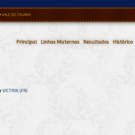
•
VALE DO ITAJARA
Principal
•
Linhas Maternas
•
Resultados
•
Histórico
y
VICTRIX (FR)