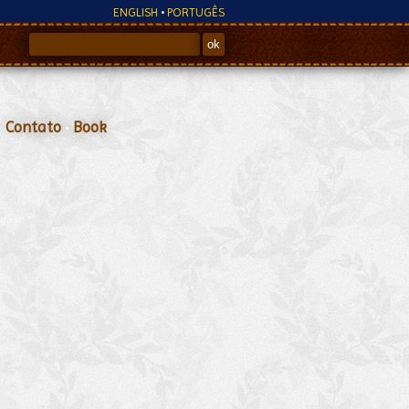
ENGLISH
•
PORTUGÊS
•
Contato
•
Book