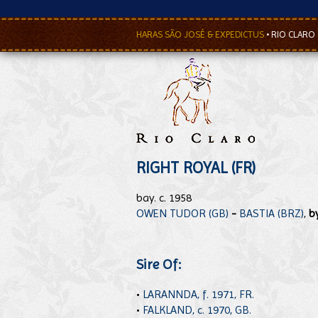
HARAS SÃO JOSÉ & EXPEDICTUS
•
RIO CLARO
RIGHT ROYAL (FR)
bay. c. 1958
OWEN TUDOR (GB)
-
BASTIA (BRZ)
,
b
Sire Of:
•
LARANNDA, f. 1971, FR.
•
FALKLAND, c. 1970, GB.