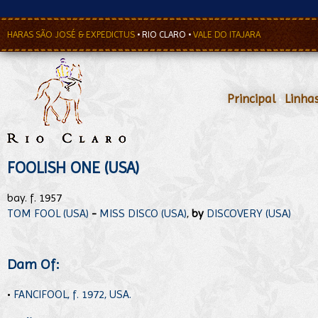
HARAS SÃO JOSÉ & EXPEDICTUS
•
RIO CLARO
•
VALE DO ITAJARA
Principal
•
Linha
FOOLISH ONE (USA)
bay. f. 1957
TOM FOOL (USA)
-
MISS DISCO (USA)
,
by
DISCOVERY (USA)
Dam Of:
•
FANCIFOOL, f. 1972, USA.